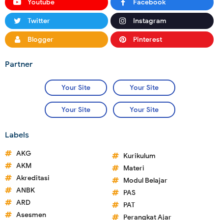
Youtube
Facebook
Twitter
Instagram
Blogger
Pinterest
Partner
Your Site
Your Site
Your Site
Your Site
Labels
AKG
Kurikulum
AKM
Materi
Akreditasi
Modul Belajar
ANBK
PAS
ARD
PAT
Asesmen
Perangkat Ajar