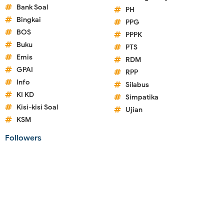
Bank Soal
PH
Bingkai
PPG
BOS
PPPK
Buku
PTS
Emis
RDM
GPAI
RPP
Info
Silabus
KI KD
Simpatika
Kisi-kisi Soal
Ujian
KSM
Followers