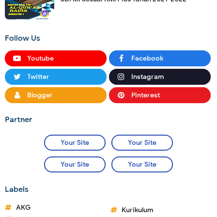
Follow Us
Youtube
Facebook
Twitter
Instagram
Blogger
Pinterest
Partner
Your Site
Your Site
Your Site
Your Site
Labels
AKG
Kurikulum