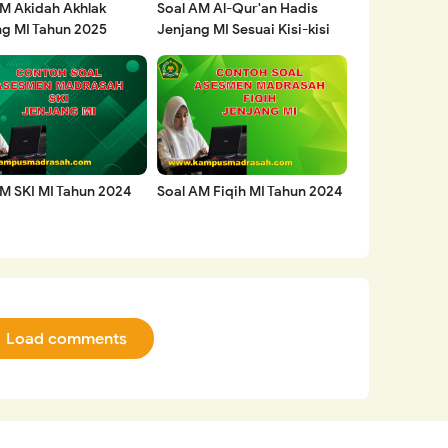
AM Akidah Akhlak
Soal AM Al-Qur'an Hadis
ng MI Tahun 2025
Jenjang MI Sesuai Kisi-kisi
AM Tahun 2025
M SKI MI Tahun 2024
Soal AM Fiqih MI Tahun 2024
Load comments