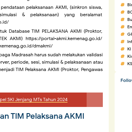
Bi
 pendataan pelaksanaan AKMI, (sinkron siswa,
B
 simulasi & pelaksanaan) yang beralamat
Bu
o.id/
Em
untuk Database TIM PELAKSANA AKMI (Proktor,
G
K AKMI) https://portal-akmi.kemenag.go.id/
In
.kemenag.go.id/dmakmi/
KI
mbaga Madrasah harus sudah melakukan validasi
Ki
rver, periode, sesi, simulasi & pelaksanaan atau
K
enjadi TIM Pelaksana AKMI (Proktor, Pengawas
Foll
el SKI Jenjang MTs Tahun 2024
an TIM Pelaksana AKMI