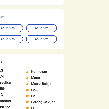
ner
Your Site
Your Site
Your Site
Your Site
ls
KG
Kurikulum
KM
Materi
reditasi
Modul Belajar
NBK
PAS
RD
PAT
sesmen
Perangkat Ajar
nk Soal
PH