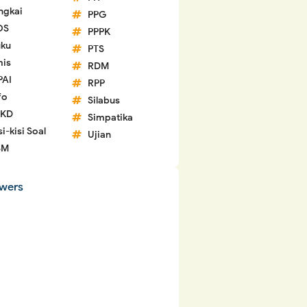
ngkai
PPG
OS
PPPK
ku
PTS
is
RDM
PAI
RPP
fo
Silabus
 KD
Simpatika
si-kisi Soal
Ujian
SM
owers