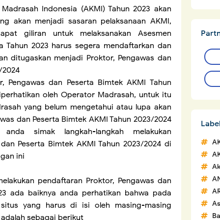
Madrasah Indonesia (AKMI) Tahun 2023 akan
ang akan menjadi sasaran pelaksanaan AKMI,
Part
pat giliran untuk melaksanakan Asesmen
a Tahun 2023 harus segera mendaftarkan dan
n ditugaskan menjadi Proktor, Pengawas dan
/2024
r, Pengawas dan Peserta Bimtek AKMI Tahun
perhatikan oleh Operator Madrasah, untuk itu
rasah yang belum mengetahui atau lupa akan
awas dan Peserta Bimtek AKMI Tahun 2023/2024
Labe
kan anda simak langkah-langkah melakukan
A
 dan Peserta Bimtek AKMI Tahun 2023/2024 di
A
gan ini
Ak
A
elakukan pendaftaran Proktor, Pengawas dan
A
23 ada baiknya anda perhatikan bahwa pada
A
situs yang harus di isi oleh masing-masing
Ba
adalah sebagai berikut