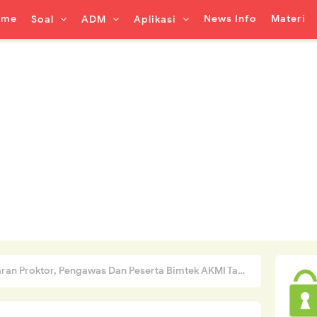
ome
News Info
Materi
Soal
ADM
Aplikasi
 Proktor, Pengawas Dan Peserta Bimtek AKMI Tahun 2023/2024