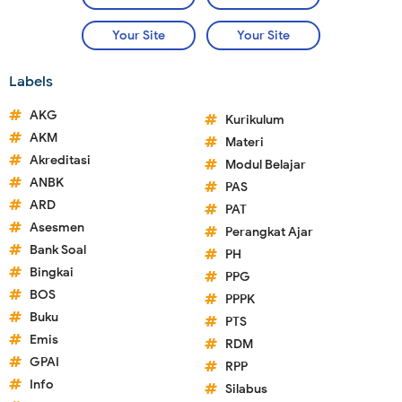
Your Site
Your Site
Labels
AKG
Kurikulum
AKM
Materi
Akreditasi
Modul Belajar
ANBK
PAS
ARD
PAT
Asesmen
Perangkat Ajar
Bank Soal
PH
Bingkai
PPG
BOS
PPPK
Buku
PTS
Emis
RDM
GPAI
RPP
Info
Silabus