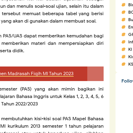
Bi
dan menulis soal-soal ujian, selain itu dalam
B
i tersebut memuat beberapa tabel yang berisi
Bu
l yang akan di gunakan dalam membuat soal.
Em
G
ujian PAS/UAS dapat memberikan kemudahan bagi
In
m memberikan materi dan mempersiapkan diri
KI
erta didik.
Ki
K
smen Madrasah Fiqih MI Tahun 2023
Foll
r Semester (PAS) yang akan mimin bagikan ini
ajaran Bahasa Inggris untuk Kelas 1, 2, 3, 4, 5, 6
3 Tahun
2022/2023
g membutuhkan kisi-kisi soal PAS Mapel Bahasa
SD/MI kurikulum 2013 semester 1 tahun pelajaran