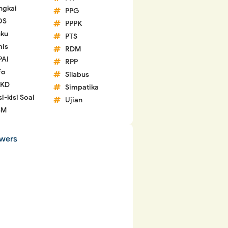
ngkai
PPG
OS
PPPK
ku
PTS
is
RDM
PAI
RPP
fo
Silabus
 KD
Simpatika
si-kisi Soal
Ujian
SM
owers