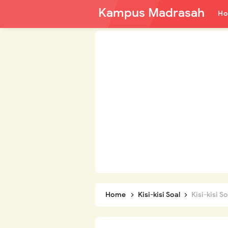
Kampus Madrasah
H
Home
Kisi-kisi Soal
Kisi-kisi Soal 