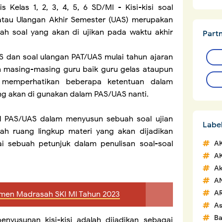
is Kelas 1, 2, 3, 4, 5, 6 SD/MI -
Kisi-kisi soal
 atau Ulangan Akhir Semester (UAS) merupakan
 soal yang akan di ujikan pada waktu akhir
Part
S dan soal ulangan PAT/UAS mulai tahun ajaran
eh masing-masing guru baik guru gelas ataupun
 memperhatikan beberapa ketentuan dalam
ang akan di gunakan dalam PAS/UAS nanti.
oal PAS/UAS dalam menyusun sebuah soal ujian
Labe
h ruang lingkup materi yang akan dijadikan
ai sebuah petunjuk dalam penulisan soal-soal
A
A
Ak
A
A
esmen Madrasah SKI MI Tahun 2023
A
Ba
enyusunan kisi-kisi adalah dijadikan sebagai