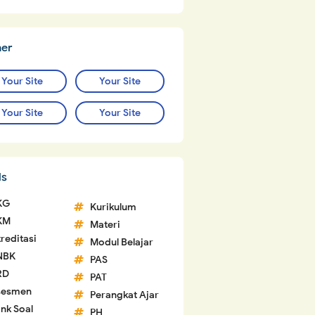
ner
Your Site
Your Site
Your Site
Your Site
ls
KG
Kurikulum
KM
Materi
reditasi
Modul Belajar
NBK
PAS
RD
PAT
sesmen
Perangkat Ajar
nk Soal
PH