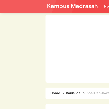
Kampus Madrasah
H
Home
Bank Soal
Soal Dan Jawaban PA