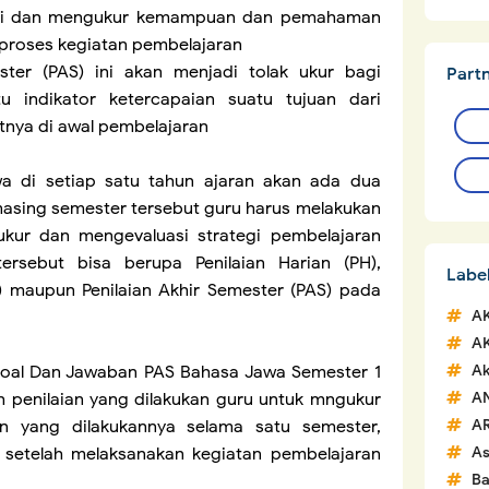
ilai dan mengukur kemampuan dan pemahaman
m proses kegiatan pembelajaran
ster (PAS) ini akan menjadi tolak ukur bagi
Part
 indikator ketercapaian suatu tujuan dari
tnya di awal pembelajaran
wa di setiap satu tahun ajaran akan ada dua
asing semester tersebut guru harus melakukan
ukur dan mengevaluasi strategi pembelajaran
tersebut bisa berupa Penilaian Harian (PH),
Labe
) maupun Penilaian Akhir Semester (PAS) pada
A
A
Ak
 Soal Dan Jawaban PAS Bahasa Jawa Semester 1
A
lah penilaian yang dilakukan guru untuk mngukur
A
n yang dilakukannya selama satu semester,
A
an setelah melaksanakan kegiatan pembelajaran
Ba