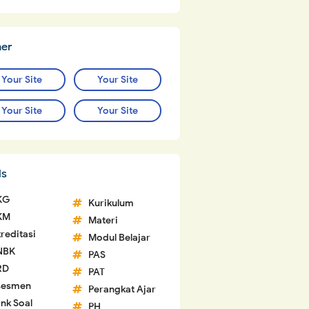
ner
Your Site
Your Site
Your Site
Your Site
ls
KG
Kurikulum
KM
Materi
reditasi
Modul Belajar
NBK
PAS
RD
PAT
sesmen
Perangkat Ajar
nk Soal
PH