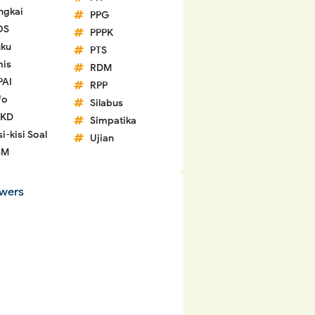
ngkai
PPG
OS
PPPK
ku
PTS
is
RDM
PAI
RPP
fo
Silabus
 KD
Simpatika
si-kisi Soal
Ujian
SM
owers