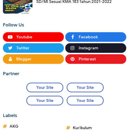
SD/MI Sesuai KMA 183 Tahun 2021-2022
Follow Us
Youtube
Facebook
Twitter
Instagram
Blogger
Pinterest
Partner
Your Site
Your Site
Your Site
Your Site
Labels
AKG
Kurikulum