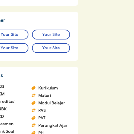
ner
Your Site
Your Site
Your Site
Your Site
ls
KG
Kurikulum
KM
Materi
reditasi
Modul Belajar
NBK
PAS
RD
PAT
sesmen
Perangkat Ajar
nk Soal
PH