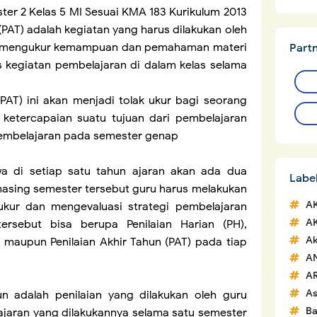
er 2 Kelas 5 MI Sesuai KMA 183 Kurikulum 2013
 (PAT) adalah kegiatan yang harus dilakukan oleh
an mengukur kemampuan dan pemahaman materi
Part
s kegiatan pembelajaran di dalam kelas selama
(PAT) ini akan menjadi tolak ukur bagi seorang
 ketercapaian suatu tujuan dari pembelajaran
pembelajaran pada semester genap
wa di setiap satu tahun ajaran akan ada dua
Labe
asing semester tersebut guru harus melakukan
A
ukur dan mengevaluasi strategi pembelajaran
A
tersebut bisa berupa Penilaian Harian (PH),
Ak
 maupun Penilaian Akhir Tahun (PAT) pada tiap
A
A
A
un adalah penilaian yang dilakukan oleh guru
Ba
ajaran yang dilakukannya selama satu semester