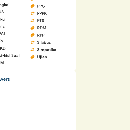
ngkai
PPG
OS
PPPK
ku
PTS
is
RDM
PAI
RPP
fo
Silabus
 KD
Simpatika
si-kisi Soal
Ujian
SM
owers