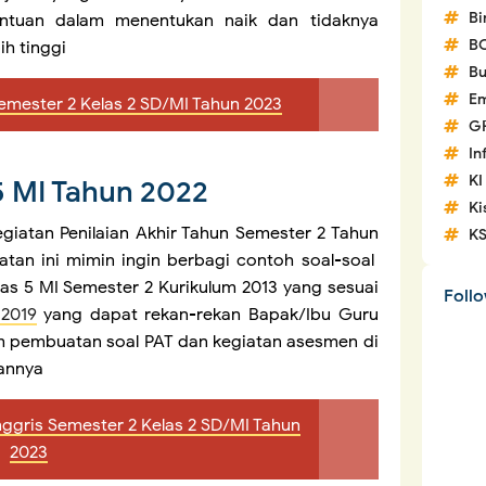
Bi
entuan dalam menentukan naik dan tidaknya
B
ih tinggi
Bu
Em
emester 2 Kelas 2 SD/MI Tahun 2023
G
In
KI
 5 MI Tahun 2022
Ki
iatan Penilaian Akhir Tahun Semester 2 Tahun
K
tan ini mimin ingin berbagi contoh soal-soal
las 5 MI Semester 2 Kurikulum 2013 yang sesuai
Foll
2019
yang dapat rekan-rekan Bapak/Ibu Guru
m pembuatan soal PAT dan kegiatan asesmen di
annya
nggris Semester 2 Kelas 2 SD/MI Tahun
2023