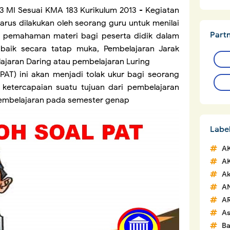
 3 MI Sesuai KMA 183 Kurikulum 2013 - Kegiatan
harus dilakukan oleh seorang guru untuk menilai
Part
pemahaman materi bagi peserta didik dalam
baik secara tatap muka, Pembelajaran Jarak
lajaran Daring atau pembelajaran Luring
(PAT) ini akan menjadi tolak ukur bagi seorang
 ketercapaian suatu tujuan dari pembelajaran
pembelajaran pada semester genap
Labe
A
A
Ak
A
A
A
Ba