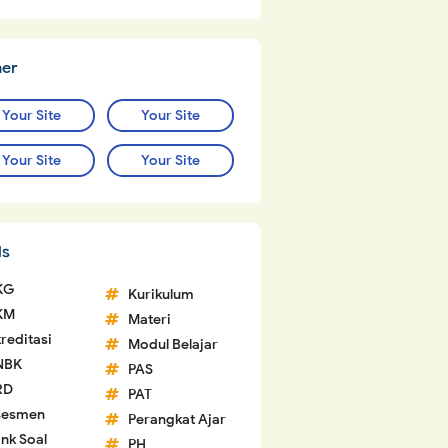
ner
Your Site
Your Site
Your Site
Your Site
ls
KG
Kurikulum
KM
Materi
reditasi
Modul Belajar
NBK
PAS
RD
PAT
sesmen
Perangkat Ajar
nk Soal
PH