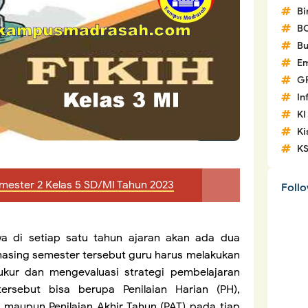
Bi
B
Bu
Em
G
In
KI
Ki
K
emester 2 Kelas 5 SD/MI Tahun 2023
Foll
wa di setiap satu tahun ajaran akan ada dua
asing semester tersebut guru harus melakukan
ukur dan mengevaluasi strategi pembelajaran
tersebut bisa berupa Penilaian Harian (PH),
 maupun Penilaian Akhir Tahun (PAT) pada tiap