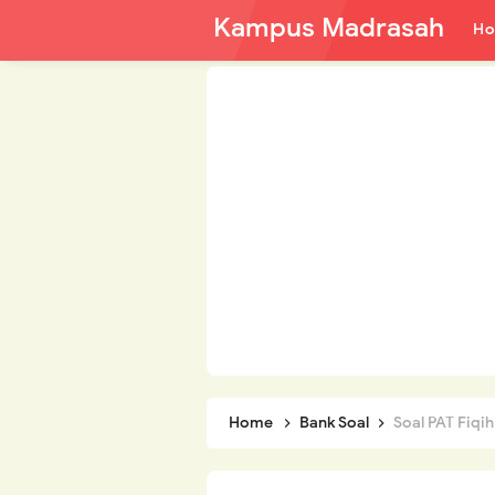
Kampus Madrasah
H
Home
Bank Soal
Soal PAT Fiqih