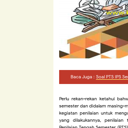
Baca Juga :
Soal PTS IPS S
Perlu rekan-rekan ketahui bah
semester dan didalam masing-m
kegiatan penilaian untuk meng
yang dilakukannya, penilaian 
Penilaian Tengah Semester (PTS)