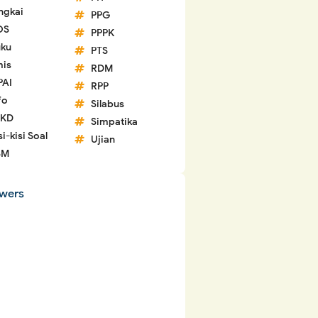
ngkai
PPG
OS
PPPK
ku
PTS
is
RDM
PAI
RPP
fo
Silabus
 KD
Simpatika
si-kisi Soal
Ujian
SM
owers