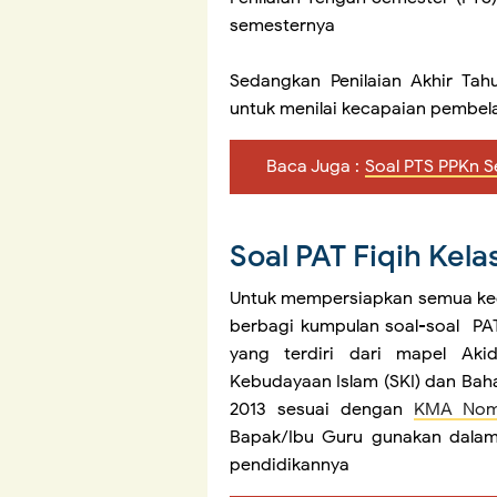
semesternya
Sedangkan Penilaian Akhir Tah
untuk menilai kecapaian pembel
Baca Juga :
Soal PTS PPKn S
Soal PAT Fiqih Kela
Untuk mempersiapkan semua kegi
berbagi kumpulan soal-soal PAT
yang terdiri dari mapel Akid
Kebudayaan Islam (SKI) dan Baha
2013 sesuai dengan
KMA Nomo
Bapak/Ibu Guru gunakan dalam
pendidikannya