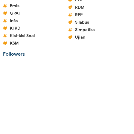
Emis
RDM
GPAI
RPP
Info
Silabus
KI KD
Simpatika
Kisi-kisi Soal
Ujian
KSM
Followers