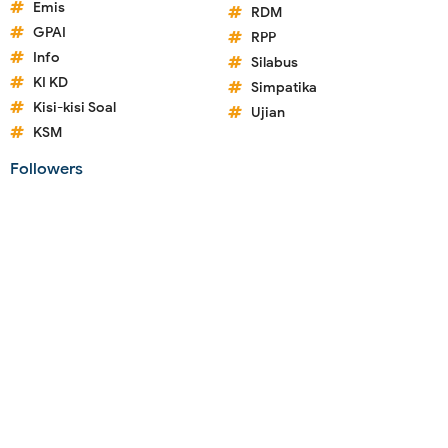
Emis
RDM
GPAI
RPP
Info
Silabus
KI KD
Simpatika
Kisi-kisi Soal
Ujian
KSM
Followers