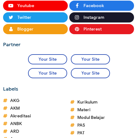
Youtube
Facebook
Twitter
Instagram
Blogger
Pinterest
Partner
Your Site
Your Site
Your Site
Your Site
Labels
AKG
Kurikulum
AKM
Materi
Akreditasi
Modul Belajar
ANBK
PAS
ARD
PAT