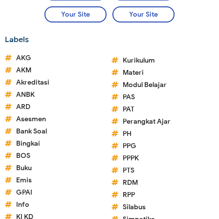
Your Site
Your Site
Labels
AKG
Kurikulum
AKM
Materi
Akreditasi
Modul Belajar
ANBK
PAS
ARD
PAT
Asesmen
Perangkat Ajar
Bank Soal
PH
Bingkai
PPG
BOS
PPPK
Buku
PTS
Emis
RDM
GPAI
RPP
Info
Silabus
KI KD