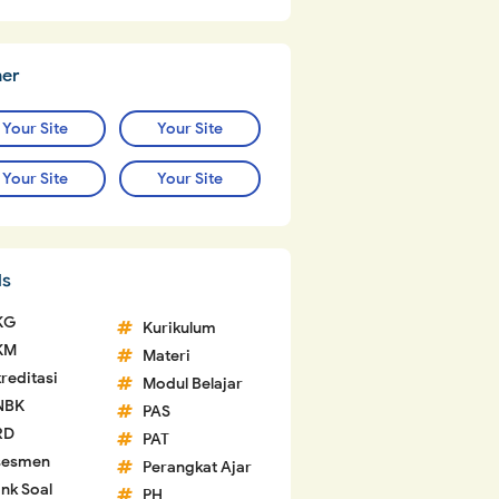
ner
Your Site
Your Site
Your Site
Your Site
ls
KG
Kurikulum
KM
Materi
reditasi
Modul Belajar
NBK
PAS
RD
PAT
sesmen
Perangkat Ajar
nk Soal
PH