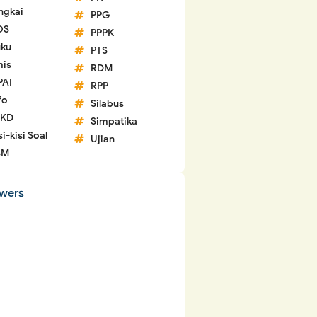
ngkai
PPG
OS
PPPK
ku
PTS
is
RDM
PAI
RPP
fo
Silabus
 KD
Simpatika
si-kisi Soal
Ujian
SM
owers