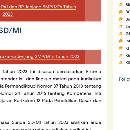
Bi
 PAI dan BP Jenjang SMP/MTs Tahun
B
2023
Bu
Em
 SD/MI
G
In
KI
Ki
rakarya Jenjang SMP/MTs Tahun 2023
K
ahun 2023 ini disusun berdasarkan kriteria
standar isi, dan lingkup materi pada kurikulum
Foll
da Permendikbud Nomor 37 Tahun 2018 tentang
omor 24 Tahun 2016 tentang Kompetensi Inti
jaran Kurikulum 13 Pada Pendidikan Dasar dan
hasa Sunda SD/MI Tahun 2023 silahkan anda
tan yang sudah mimin sediakan berikut ini