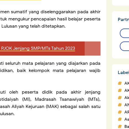
en sumatif yang diselenggarakan pada akhir
tuk mengukur pencapaian hasil belajar peserta
Part
 Lulusan yang telah ditetapkan.
 PJOK Jenjang SMP/MTs Tahun 2023
i seluruh mata pelajaran yang diajarkan pada
idikan, baik kelompok mata pelajaran wajib
Labe
A
A
ti oleh peserta didik pada akhir jenjang
Ak
tidaiyah (MI), Madrasah Tsanawiyah (MTs),
A
sah Aliyah Kejuruan (MAK) sebagai salah satu
A
ulusan.
A
Ba