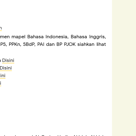
h
smen mapel Bahasa Indonesia, Bahasa Inggris,
PS, PPKn, SBdP, PAI dan BP PJOK siahkan lihat
h
Disini
Disini
ini
i