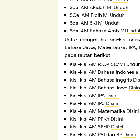
Soal AM Akidah MI
Unduh
SOal AM Fiqih MI
Unduh
Soal AM SKI MI
Unduh
Soal AM Bahasa Arab MI
Undu
Untuk mengetahui kisi-kisi Ase
Bahasa Jawa, Matematika, IPA, I
pada tautan berikut
Kisi-kisi AM PJOK SD/MI Undu
Kisi-kisi AM Bahasa Indonesia
Kisi-kisi AM Bahasa Inggris
Dis
Kisi-kisi AM Bahasa Jawa
Disin
Kisi-kisi AM IPA
Disini
Kisi-kisi AM IPS
Disini
Kisi-kisi AM Matematika
Disini
Kisi-kisi AM PPKn
Disini
Kisi-kisi AM SBdP
Disini
Kisi-kisi AM PAI dan BP
Disini