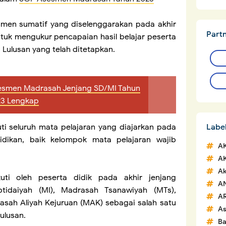
en sumatif yang diselenggarakan pada akhir
Part
tuk mengukur pencapaian hasil belajar peserta
 Lulusan yang telah ditetapkan.
esmen Madrasah Jenjang SD/MI Tahun
23 Lengkap
Labe
i seluruh mata pelajaran yang diajarkan pada
idikan, baik kelompok mata pelajaran wajib
A
A
Ak
ti oleh peserta didik pada akhir jenjang
A
tidaiyah (MI), Madrasah Tsanawiyah (MTs),
A
sah Aliyah Kejuruan (MAK) sebagai salah satu
A
ulusan.
Ba