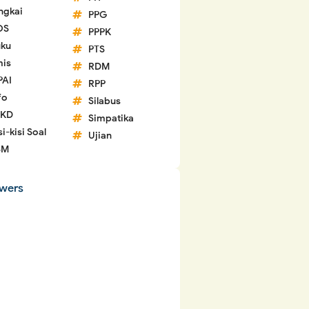
ngkai
PPG
OS
PPPK
ku
PTS
is
RDM
PAI
RPP
fo
Silabus
 KD
Simpatika
si-kisi Soal
Ujian
SM
owers