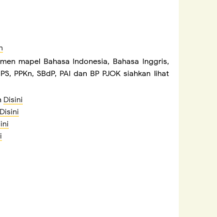
h
smen mapel Bahasa Indonesia, Bahasa Inggris,
PS, PPKn, SBdP, PAI dan BP PJOK siahkan lihat
h
Disini
Disini
ini
i