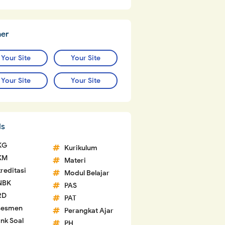
ner
Your Site
Your Site
Your Site
Your Site
ls
KG
Kurikulum
KM
Materi
reditasi
Modul Belajar
NBK
PAS
RD
PAT
sesmen
Perangkat Ajar
nk Soal
PH