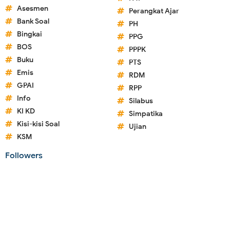
Asesmen
Perangkat Ajar
Bank Soal
PH
Bingkai
PPG
BOS
PPPK
Buku
PTS
Emis
RDM
GPAI
RPP
Info
Silabus
KI KD
Simpatika
Kisi-kisi Soal
Ujian
KSM
Followers