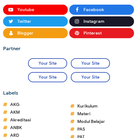
Youtube
Facebook
Twitter
Instagram
Blogger
Pinterest
Partner
Your Site
Your Site
Your Site
Your Site
Labels
AKG
Kurikulum
AKM
Materi
Akreditasi
Modul Belajar
ANBK
PAS
ARD
PAT