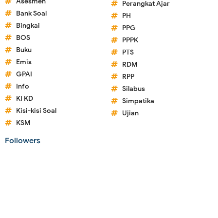
Asesmen
Perangkat Ajar
Bank Soal
PH
Bingkai
PPG
BOS
PPPK
Buku
PTS
Emis
RDM
GPAI
RPP
Info
Silabus
KI KD
Simpatika
Kisi-kisi Soal
Ujian
KSM
Followers