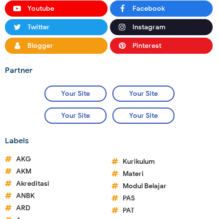
Youtube
Facebook
Twitter
Instagram
Blogger
Pinterest
Partner
Your Site
Your Site
Your Site
Your Site
Labels
AKG
Kurikulum
AKM
Materi
Akreditasi
Modul Belajar
ANBK
PAS
ARD
PAT