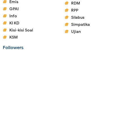
Emis
RDM
GPAI
RPP
Info
Silabus
KI KD
Simpatika
Kisi-kisi Soal
Ujian
KSM
Followers