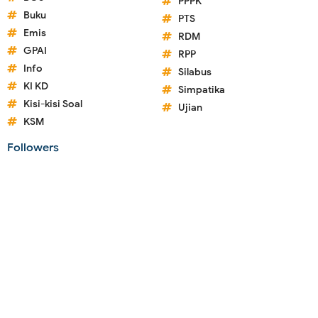
PPPK
Buku
PTS
Emis
RDM
GPAI
RPP
Info
Silabus
KI KD
Simpatika
Kisi-kisi Soal
Ujian
KSM
Followers