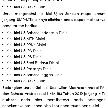
sudah mimin persiapkan berikut ini
Kisi-kisi US PJOK
Disini
Untuk mengetahui kisi-kisi Ujian Sekolah mapel umum
jenjang SMP/MTs lainnya silahkan anda dapat melihatnya
pada tautan berikut
Kisi-kisi US Bahasa Indonesia
Disini
Kisi-kisi US MTK
Disini
Kisi-kisi US PPKn
Disini
Kisi-kisi US IPA
Disini
Kisi-kisi US IPS
Disini
Kisi-kisi US Seni Budaya
Disini
Kisi-kisi US Prakarya
Disini
Kisi-kisi US Bahasa Inggris
Disini
Kisi-kisi US PJOK
Disini
Sedangkan untuk Kisi-kisi Soal Ujian Madrasah mapel PAI
dan Bahasa Arab sesuai KMA 183 Tahun 2019 jenjang MTs
silahkan anda bisa memlihatnya pada postingan
sebelumnya atau anda bisa lihat pada tauan berikut ini