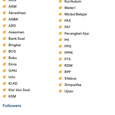
AKG
Kurikulum
AKM
Materi
Akreditasi
Modul Belajar
ANBK
PAS
ARD
PAT
Asesmen
Perangkat Ajar
Bank Soal
PH
Bingkai
PPG
BOS
PPPK
Buku
PTS
Emis
RDM
GPAI
RPP
Info
Silabus
KI KD
Simpatika
Kisi-kisi Soal
Ujian
KSM
Followers