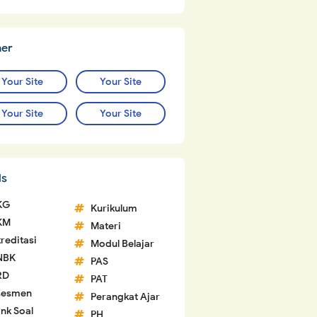
ner
Your Site
Your Site
Your Site
Your Site
ls
KG
Kurikulum
KM
Materi
reditasi
Modul Belajar
NBK
PAS
RD
PAT
sesmen
Perangkat Ajar
nk Soal
PH