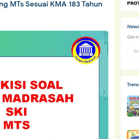
jang MTs Sesuai KMA 183 Tahun
News
Get no
Tren