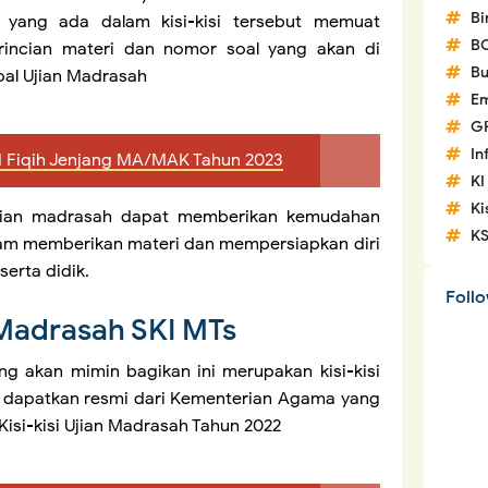
Bi
t yang ada dalam kisi-kisi tersebut memuat
B
rincian materi dan nomor soal yang akan di
Bu
al Ujian Madrasah
Em
G
In
AM Fiqih Jenjang MA/MAK Tahun 2023
KI
Ki
l ujian madrasah dapat memberikan kemudahan
K
alam memberikan materi dan mempersiapkan diri
erta didik.
Foll
n Madrasah SKI MTs
ang akan mimin bagikan ini merupakan kisi-kisi
n dapatkan resmi dari Kementerian Agama yang
Kisi-kisi Ujian Madrasah Tahun 2022