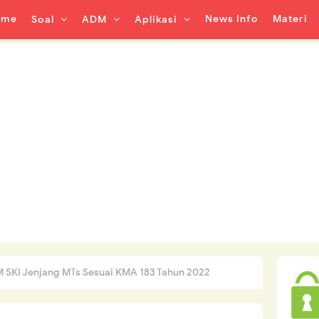
ome
News Info
Materi
Soal
ADM
Aplikasi
UM SKI Jenjang MTs Sesuai KMA 183 Tahun 2022