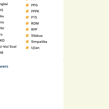
ngkai
PPG
OS
PPPK
ku
PTS
is
RDM
PAI
RPP
fo
Silabus
 KD
Simpatika
si-kisi Soal
Ujian
SM
owers