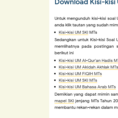
Download Kisi-kisi
Untuk mengunduh kisi-kisi soal 
anda klik tautan yang sudah mimi
Kisi-kisi UM SKI
MTs
Sedangkan untuk Kisi-kisi Soal 
memlihatnya pada postingan s
berikut ini
Kisi-kisi UM Al-Qur'an Hadis M
Kisi-kisi UM Akidah Akhlak MT
Kisi-kisi UM FIQIH MTs
Kisi-kisi UM SKI MTs
Kisi-kisi UM Bahasa Arab MTs
Demikian yang dapat mimin sam
mapel SKI
jenjang MTs Tahun 202
membantu rekan-rekan dalam men