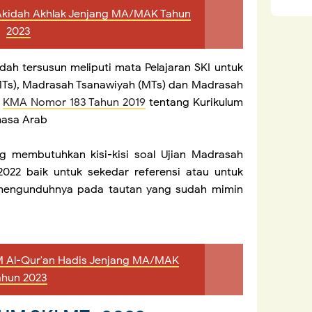
M Akidah Akhlak Jenjang MA/MAK Tahun
2023
udah tersusun meliputi mata Pelajaran SKI untuk
MTs), Madrasah Tsanawiyah (MTs) dan Madrasah
a
KMA Nomor 183 Tahun 2019
tentang Kurikulum
hasa Arab
ng membutuhkan kisi-kisi soal Ujian Madrasah
022 baik untuk sekedar referensi atau untuk
a mengunduhnya pada tautan yang sudah mimin
 AM Al-Qur'an Hadis Jenjang MA/MAK
ahun 2023