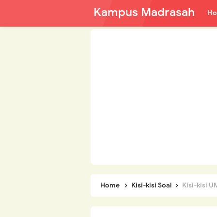
Kampus Madrasah
H
Home
Kisi-kisi Soal
Kisi-kisi 