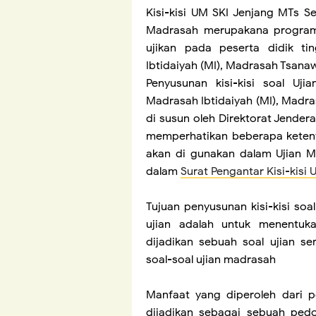
Kisi-kisi UM
SKI
Jenjang MTs Se
Madrasah merupakana program
ujikan pada peserta didik ti
Ibtidaiyah (MI), Madrasah Tsana
Penyusunan kisi-kisi soal Uj
Madrasah Ibtidaiyah (MI), Madra
di susun oleh Direktorat Jende
memperhatikan beberapa ketent
akan di gunakan dalam Ujian Ma
dalam
Surat Pengantar Kisi-kisi
Tujuan penyusunan kisi-kisi so
ujian adalah untuk menentuk
dijadikan sebuah soal ujian s
soal-soal ujian madrasah
Manfaat yang diperoleh dari pe
dijadikan sebagai sebuah ped