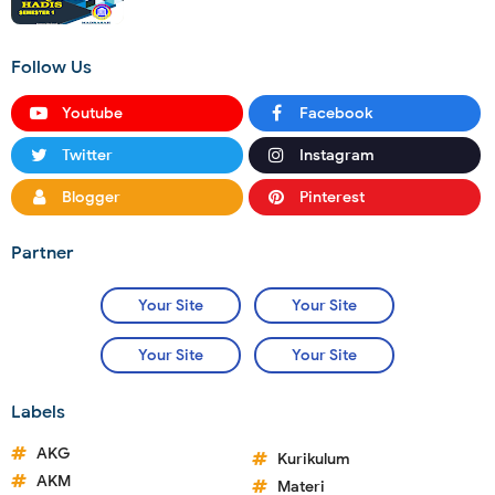
Follow Us
Youtube
Facebook
Twitter
Instagram
Blogger
Pinterest
Partner
Your Site
Your Site
Your Site
Your Site
Labels
AKG
Kurikulum
AKM
Materi