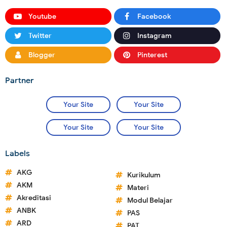
Youtube
Facebook
Twitter
Instagram
Blogger
Pinterest
Partner
Your Site
Your Site
Your Site
Your Site
Labels
AKG
Kurikulum
AKM
Materi
Akreditasi
Modul Belajar
ANBK
PAS
ARD
PAT