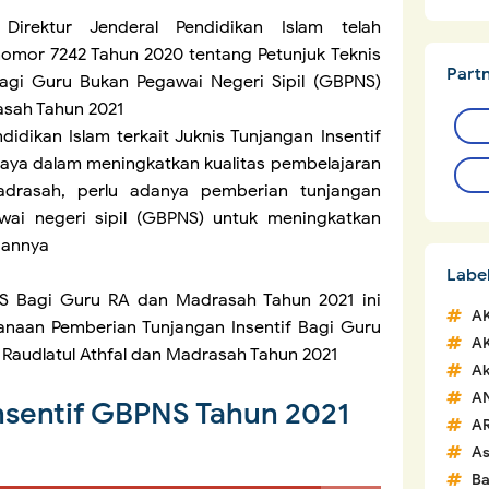
Direktur Jenderal Pendidikan Islam telah
mor 7242 Tahun 2020 tentang Petunjuk Teknis
Part
Bagi Guru Bukan Pegawai Negeri Sipil (GBPNS)
asah Tahun 2021
didikan Islam terkait Juknis Tunjangan Insentif
aya dalam meningkatkan kualitas pembelajaran
adrasah, perlu adanya pemberian tunjangan
wai negeri sipil (GBPNS) untuk meningkatkan
aannya
Labe
NS Bagi Guru RA dan Madrasah Tahun 2021 ini
A
naan Pemberian Tunjangan Insentif Bagi Guru
A
 Raudlatul Athfal dan Madrasah Tahun 2021
Ak
A
nsentif GBPNS Tahun 2021
A
A
Ba