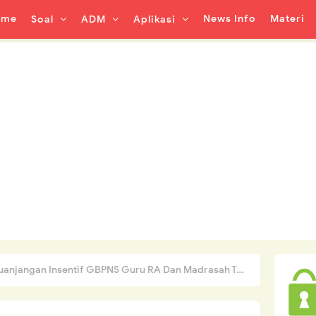
ome
News Info
Materi
Soal
ADM
Aplikasi
njangan Insentif GBPNS Guru RA Dan Madrasah Tahun 2021