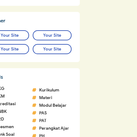
ner
Your Site
Your Site
Your Site
Your Site
ls
KG
Kurikulum
KM
Materi
reditasi
Modul Belajar
NBK
PAS
RD
PAT
sesmen
Perangkat Ajar
nk Soal
PH