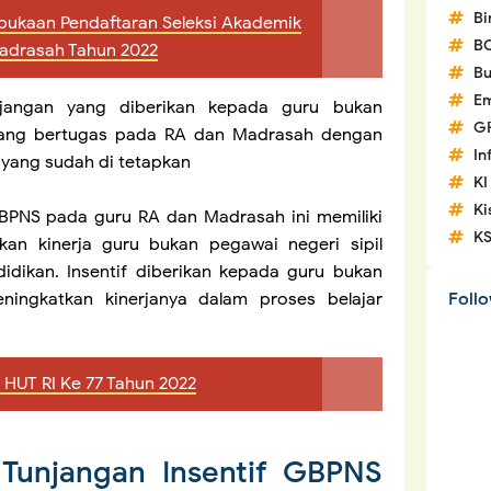
Bi
bukaan Pendaftaran Seleksi Akademik
B
adrasah Tahun 2022
Bu
Em
unjangan yang diberikan kepada guru bukan
G
 yang bertugas pada RA dan Madrasah dengan
In
 yang sudah di tetapkan
KI
Ki
GBPNS pada guru RA dan Madrasah ini memiliki
K
an kinerja guru bukan pegawai negeri sipil
dikan. Insentif diberikan kepada guru bukan
ningkatkan kinerjanya dalam proses belajar
Foll
 HUT RI Ke 77 Tahun 2022
 Tunjangan Insentif GBPNS