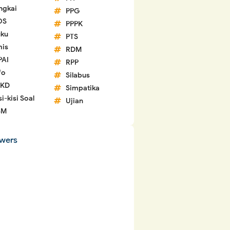
ngkai
PPG
OS
PPPK
ku
PTS
is
RDM
PAI
RPP
fo
Silabus
 KD
Simpatika
si-kisi Soal
Ujian
SM
owers