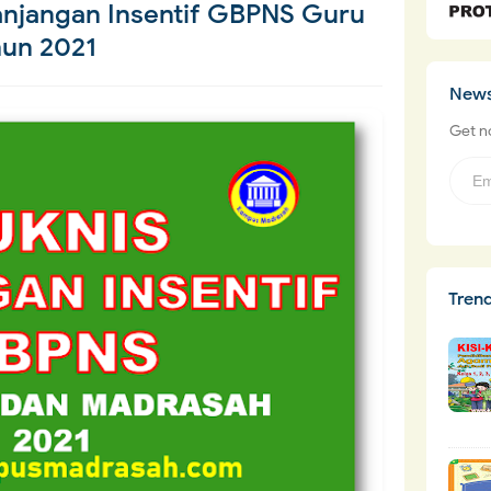
anjangan Insentif GBPNS Guru
un 2021
News
Get no
Tren