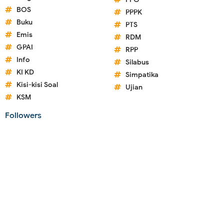
BOS
PPPK
Buku
PTS
Emis
RDM
GPAI
RPP
Info
Silabus
KI KD
Simpatika
Kisi-kisi Soal
Ujian
KSM
Followers