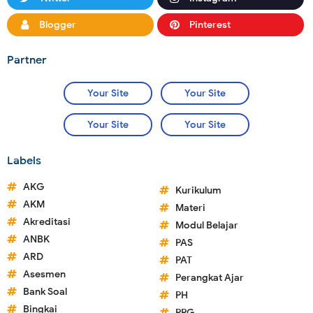
Blogger
Pinterest
Partner
Your Site
Your Site
Your Site
Your Site
Labels
AKG
Kurikulum
AKM
Materi
Akreditasi
Modul Belajar
ANBK
PAS
ARD
PAT
Asesmen
Perangkat Ajar
Bank Soal
PH
Bingkai
PPG