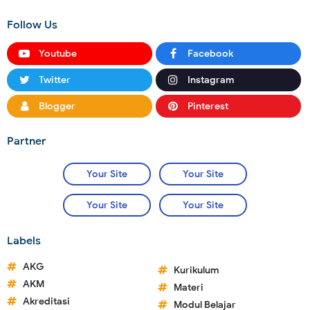
Follow Us
Youtube
Facebook
Twitter
Instagram
Blogger
Pinterest
Partner
Your Site
Your Site
Your Site
Your Site
Labels
AKG
Kurikulum
AKM
Materi
Akreditasi
Modul Belajar