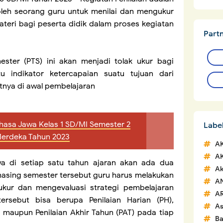
oleh seorang guru untuk menilai dan mengukur
i bagi peserta didik dalam proses kegiatan
Part
ester (PTS) ini akan menjadi tolak ukur bagi
 indikator ketercapaian suatu tujuan dari
tnya di awal pembelajaran
hasa Jawa Kelas 1 SD/MI Semester 2
Labe
Merdeka Tahun 2023
A
A
wa di setiap satu tahun ajaran akan ada dua
Ak
asing semester tersebut guru harus melakukan
A
ukur dan mengevaluasi strategi pembelajaran
A
tersebut bisa berupa Penilaian Harian (PH),
A
 maupun Penilaian Akhir Tahun (PAT) pada tiap
Ba