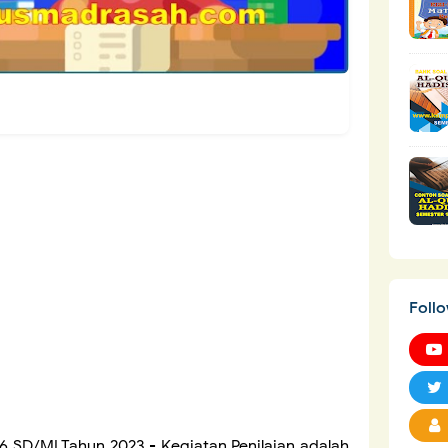
Foll
 6 SD/MI Tahun 2023
- Kegiatan Penilaian adalah