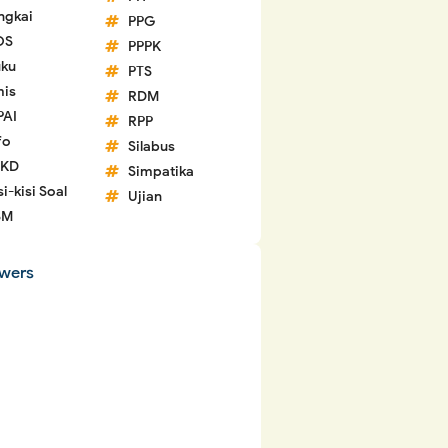
ngkai
PPG
OS
PPPK
ku
PTS
is
RDM
PAI
RPP
fo
Silabus
 KD
Simpatika
si-kisi Soal
Ujian
SM
owers