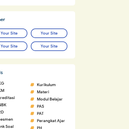
ner
Your Site
Your Site
Your Site
Your Site
ls
KG
Kurikulum
KM
Materi
reditasi
Modul Belajar
NBK
PAS
RD
PAT
sesmen
Perangkat Ajar
nk Soal
PH