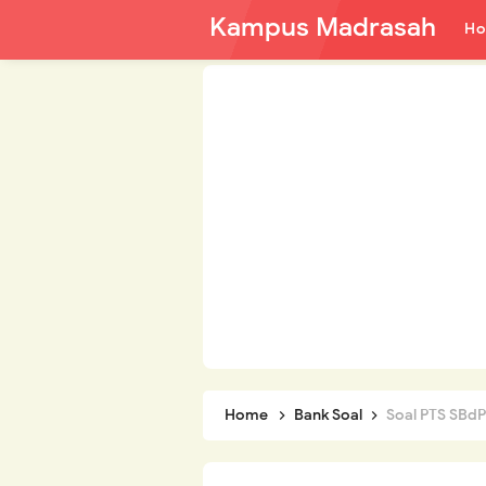
Kampus Madrasah
H
Home
Bank Soal
Soal PTS SBdP