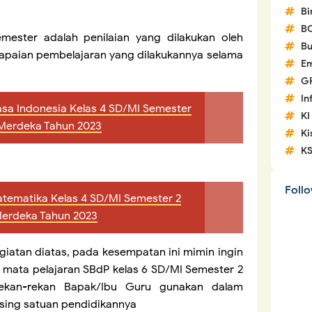
Bi
B
mester adalah penilaian yang dilakukan oleh
Bu
capaian pembelajaran yang dilakukannya selama
Em
G
In
sa Indonesia Kelas 4 SD/MI Semester
KI
 Merdeka Tahun 2023
Ki
K
Foll
tematika Kelas 4 SD/MI Semester 2
Merdeka Tahun 2023
atan diatas, pada kesempatan ini mimin ingin
 mata pelajaran SBdP kelas 6 SD/MI Semester 2
rekan-rekan Bapak/Ibu Guru gunakan dalam
sing satuan pendidikannya