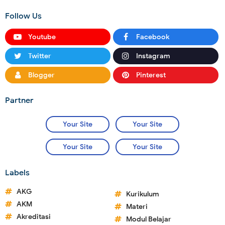
Follow Us
Youtube
Facebook
Twitter
Instagram
Blogger
Pinterest
Partner
Your Site
Your Site
Your Site
Your Site
Labels
AKG
Kurikulum
AKM
Materi
Akreditasi
Modul Belajar