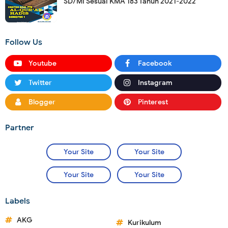
SD/MI Sesuai KMA 183 Tahun 2021-2022
Follow Us
Youtube
Facebook
Twitter
Instagram
Blogger
Pinterest
Partner
Your Site
Your Site
Your Site
Your Site
Labels
AKG
Kurikulum