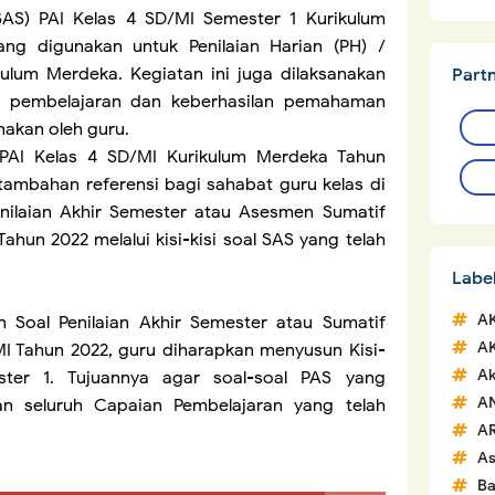
SAS) PAI
Kelas 4 SD/MI Semester 1 Kurikulum
ang digunakan untuk Penilaian Harian (PH) /
ulum Merdeka. Kegiatan ini juga dilaksanakan
Part
n pembelajaran dan keberhasilan pemahaman
nakan oleh guru.
 PAI Kelas 4 SD/MI Kurikulum Merdeka Tahun
 tambahan referensi bagi sahabat guru kelas di
ilaian Akhir Semester atau Asesmen Sumatif
ahun 2022 melalui kisi-kisi soal SAS yang telah
Labe
A
Soal Penilaian Akhir Semester atau Sumatif
A
MI Tahun 2022, guru diharapkan menyusun Kisi-
Ak
ster 1. Tujuannya agar soal-soal PAS yang
A
an seluruh Capaian Pembelajaran yang telah
A
A
Ba