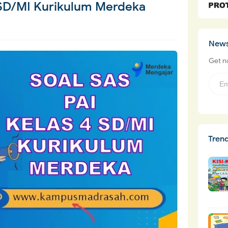
 SD/MI Kurikulum Merdeka
News
Get no
Tren