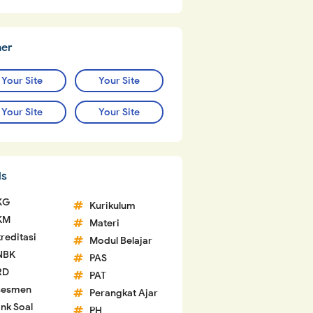
ner
Your Site
Your Site
Your Site
Your Site
ls
KG
Kurikulum
KM
Materi
reditasi
Modul Belajar
NBK
PAS
RD
PAT
sesmen
Perangkat Ajar
nk Soal
PH