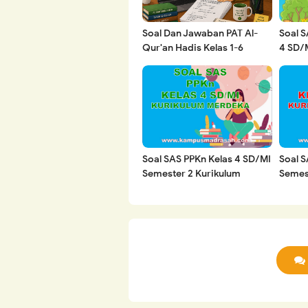
Soal Dan Jawaban PAT Al-
Soal S
Qur'an Hadis Kelas 1-6
4 SD/
SD/MI Semester 2 Tahun
Kurik
2025/2026
2023
Soal SAS PPKn Kelas 4 SD/MI
Soal S
Semester 2 Kurikulum
Semes
Merdeka
Merde