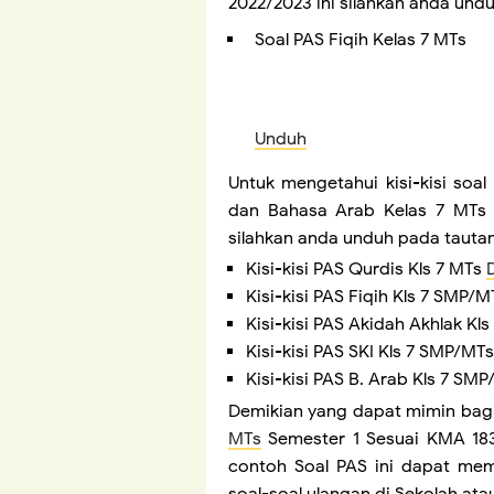
2022/2023 ini silahkan anda undu
Soal PAS Fiqih Kelas 7 MTs
Unduh
Untuk mengetahui kisi-kisi soal
dan Bahasa Arab Kelas 7 MTs 
silahkan anda unduh pada tautan
Kisi-kisi PAS Qurdis Kls 7 MTs
D
Kisi-kisi PAS Fiqih Kls 7 SMP/
Kisi-kisi PAS Akidah Akhlak K
Kisi-kisi PAS SKI Kls 7 SMP/MT
Kisi-kisi PAS B. Arab Kls 7 SM
Demikian yang dapat mimin bagi
MTs
Semester 1 Sesuai KMA 18
contoh Soal PAS ini dapat m
soal-soal ulangan di Sekolah a