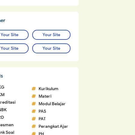
ner
Your Site
Your Site
Your Site
Your Site
ls
KG
Kurikulum
KM
Materi
reditasi
Modul Belajar
NBK
PAS
RD
PAT
sesmen
Perangkat Ajar
nk Soal
PH