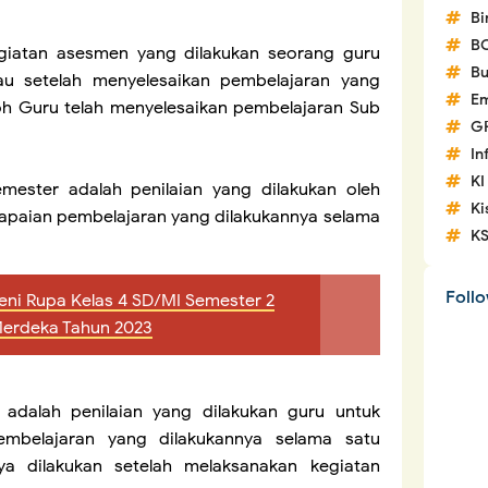
Bi
B
kegiatan asesmen yang dilakukan seorang guru
Bu
au setelah menyelesaikan pembelajaran yang
Em
oh Guru telah menyelesaikan pembelajaran Sub
G
In
KI
mester adalah penilaian yang dilakukan oleh
Ki
capaian pembelajaran yang dilakukannya selama
K
Foll
eni Rupa Kelas 4 SD/MI Semester 2
Merdeka Tahun 2023
) adalah penilaian yang dilakukan guru untuk
mbelajaran yang dilakukannya selama satu
nya dilakukan setelah melaksanakan kegiatan