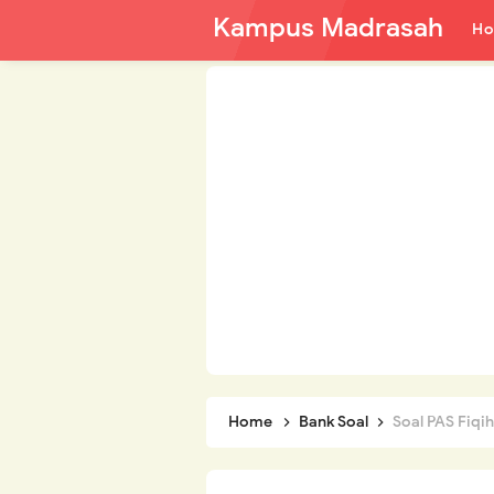
Kampus Madrasah
H
Home
Bank Soal
Soal PAS Fiqih