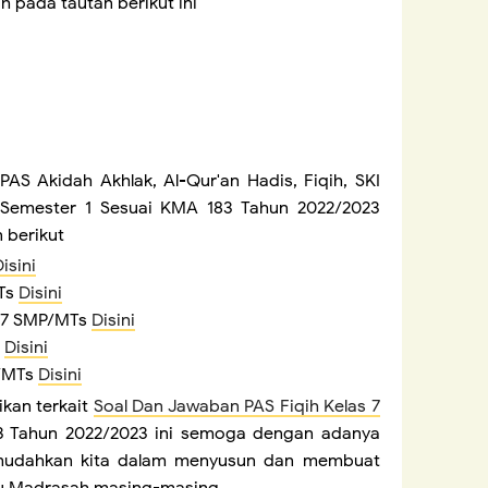
h pada tautan berikut ini
 PAS Akidah Akhlak, Al-Qur'an Hadis, Fiqih, SKI
Semester 1 Sesuai KMA 183 Tahun 2022/2023
 berikut
isini
MTs
Disini
ls 7 SMP/MTs
Disini
s
Disini
P/MTs
Disini
kan terkait
Soal Dan Jawaban PAS Fiqih Kelas 7
3 Tahun 2022/2023 ini semoga dengan adanya
emudahkan kita dalam menyusun dan membuat
tau Madrasah masing-masing