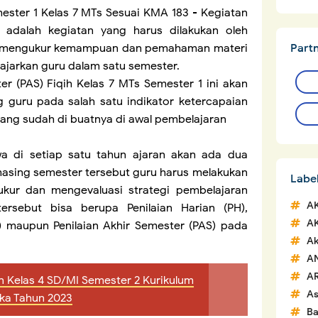
ester 1 Kelas 7 MTs Sesuai KMA 183 - Kegiatan
) adalah kegiatan yang harus dilakukan oleh
Part
an mengukur kemampuan dan pemahaman materi
ajarkan guru dalam satu semester.
er (PAS) Fiqih Kelas 7 MTs Semester 1 ini akan
g guru pada salah satu indikator ketercapaian
yang sudah di buatnya di awal pembelajaran
wa di setiap satu tahun ajaran akan ada dua
asing semester tersebut guru harus melakukan
Labe
ukur dan mengevaluasi strategi pembelajaran
A
tersebut bisa berupa Penilaian Harian (PH),
A
) maupun Penilaian Akhir Semester (PAS) pada
Ak
A
A
n Kelas 4 SD/MI Semester 2 Kurikulum
A
ka Tahun 2023
Ba