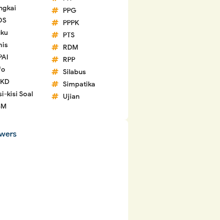
ngkai
PPG
OS
PPPK
ku
PTS
is
RDM
PAI
RPP
fo
Silabus
 KD
Simpatika
si-kisi Soal
Ujian
SM
owers