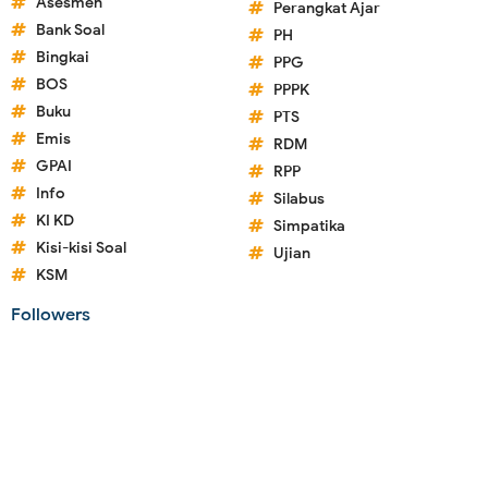
Asesmen
Perangkat Ajar
Bank Soal
PH
Bingkai
PPG
BOS
PPPK
Buku
PTS
Emis
RDM
GPAI
RPP
Info
Silabus
KI KD
Simpatika
Kisi-kisi Soal
Ujian
KSM
Followers