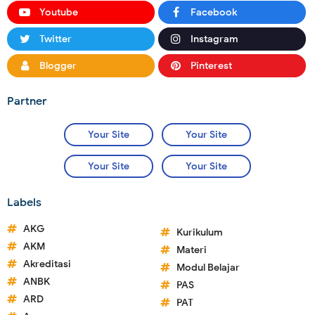
Youtube
Facebook
Twitter
Instagram
Blogger
Pinterest
Partner
Your Site
Your Site
Your Site
Your Site
Labels
AKG
Kurikulum
AKM
Materi
Akreditasi
Modul Belajar
ANBK
PAS
ARD
PAT