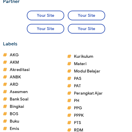
Partner
Your Site
Your Site
Your Site
Your Site
Labels
AKG
Kurikulum
AKM
Materi
Akreditasi
Modul Belajar
ANBK
PAS
ARD
PAT
Asesmen
Perangkat Ajar
Bank Soal
PH
Bingkai
PPG
BOS
PPPK
Buku
PTS
Emis
RDM