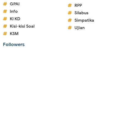
GPAI
RPP
Info
Silabus
KI KD
Simpatika
Kisi-kisi Soal
Ujian
KSM
Followers