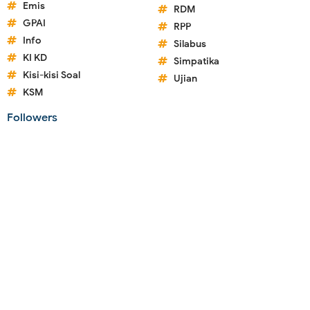
Emis
RDM
GPAI
RPP
Info
Silabus
KI KD
Simpatika
Kisi-kisi Soal
Ujian
KSM
Followers