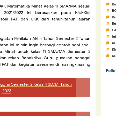
Bi
l UKK Matematika Minat Kelas 11 SMA/MA sesuai
B
 2021/2022 ini berasaskan pada Kisi-Kisi
Bu
 soal PAT dan UKK dari tahun-tahun ajaran
Em
G
In
iatan Penilaian Akhir Tahun Semester 2 Tahun
KI
tan ini mimin ingin berbagi contoh soal-soal
Ki
ka Minat untuk kelas 11 SMA/MA Semester 2
K
ekan-rekan Bapak/Ibu Guru gunakan sebagai
l PAT dan kegiatan asesmen di masing-masing
Foll
nggris Semester 2 Kelas 4 SD/MI Tahun
2023