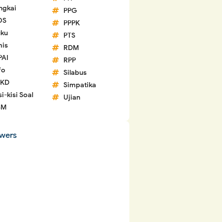
ngkai
PPG
OS
PPPK
ku
PTS
is
RDM
PAI
RPP
fo
Silabus
 KD
Simpatika
si-kisi Soal
Ujian
SM
owers