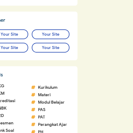
ner
Your Site
Your Site
Your Site
Your Site
ls
KG
Kurikulum
KM
Materi
reditasi
Modul Belajar
NBK
PAS
RD
PAT
sesmen
Perangkat Ajar
nk Soal
PH