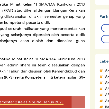
atika Minat
Kelas 11 SMA/MA Kurikulum 2013
un (PAT) atau dikenal dengan Ulangan Kenaikan
Part
ang dilaksanakan di akhir semester genap yang
an kompetensi peserta didik
puti seluruh indikator yang merepresentasikan
yang selanjutnya diperoleh oleh peserta didik
lanjutnya akan diolah dan dianalisa guna
atika Minat Kelas 11 SMA/MA Kurikulum 2013
Labe
kan admin share ini telah disesuaikan dengan
A
an Akhir Tahun dan disusun oleh Kemendikbud dan
A
 (KI-3) serta Kompetensi inti keterampilan (KI-
Ak
A
A
A
emester 2 Kelas 4 SD/MI Tahun 2023
Ba