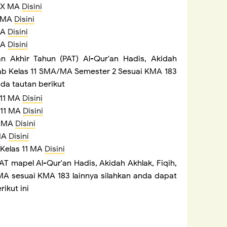
s X MA
Disini
X MA
Disini
 MA
Disini
 MA
Disini
aian Akhir Tahun (PAT) Al-Qur'an Hadis, Akidah
rab Kelas 11 SMA/MA Semester 2 Sesuai KMA 183
da tautan berikut
s 11 MA
Disini
s 11 MA
Disini
11 MA
Disini
 MA
Disini
 Kelas 11 MA
Disini
T mapel Al-Qur'an Hadis, Akidah Akhlak, Fiqih,
MA sesuai KMA 183 lainnya silahkan anda dapat
ikut ini