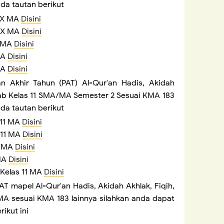
da tautan berikut
s X MA
Disini
s X MA
Disini
X MA
Disini
 MA
Disini
 MA
Disini
aian Akhir Tahun (PAT) Al-Qur'an Hadis, Akidah
rab Kelas 11 SMA/MA Semester 2 Sesuai KMA 183
da tautan berikut
s 11 MA
Disini
s 11 MA
Disini
11 MA
Disini
 MA
Disini
 Kelas 11 MA
Disini
T mapel Al-Qur'an Hadis, Akidah Akhlak, Fiqih,
MA sesuai KMA 183 lainnya silahkan anda dapat
ikut ini