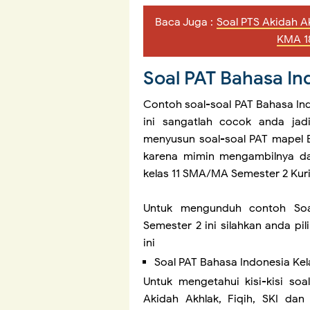
Baca Juga :
Soal PTS Akidah A
KMA 1
Soal PAT Bahasa I
Contoh soal-soal PAT Bahasa I
ini sangatlah cocok anda jad
menyusun soal-soal PAT mapel 
karena mimin mengambilnya da
kelas 11 SMA/MA Semester 2 Kur
Untuk mengunduh contoh Soa
Semester 2 ini silahkan anda pi
ini
Soal PAT Bahasa Indonesia Ke
Untuk mengetahui kisi-kisi soal
Akidah Akhlak, Fiqih, SKI d