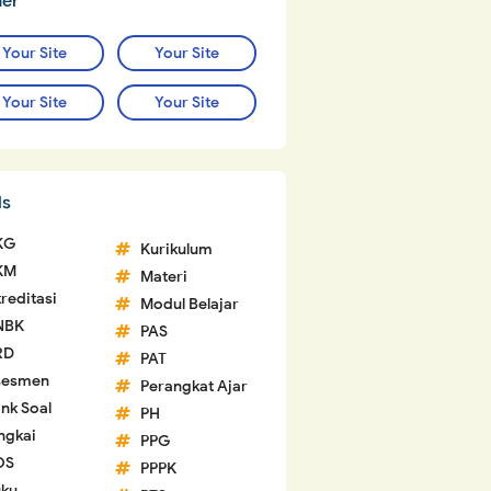
ner
Your Site
Your Site
Your Site
Your Site
ls
KG
Kurikulum
KM
Materi
reditasi
Modul Belajar
NBK
PAS
RD
PAT
sesmen
Perangkat Ajar
nk Soal
PH
ngkai
PPG
OS
PPPK
ku