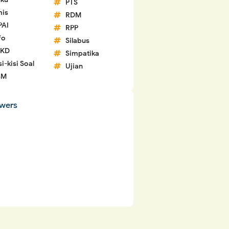
PTS
is
RDM
PAI
RPP
fo
Silabus
 KD
Simpatika
si-kisi Soal
Ujian
SM
owers