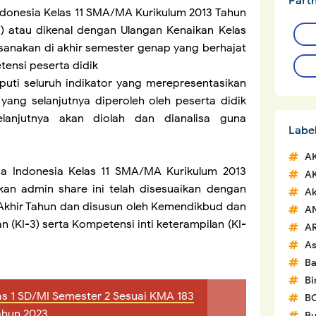
Part
donesia Kelas 11 SMA/MA Kurikulum 2013 Tahun
T) atau dikenal dengan Ulangan Kenaikan Kelas
aksanakan di akhir semester genap yang berhajat
ensi peserta didik
puti seluruh indikator yang merepresentasikan
yang selanjutnya diperoleh oleh peserta didik
lanjutnya akan diolah dan dianalisa guna
Labe
A
a Indonesia Kelas 11 SMA/MA Kurikulum 2013
A
kan admin share ini telah disesuaikan dengan
Ak
an Akhir Tahun dan disusun oleh Kemendikbud dan
A
 (KI-3) serta Kompetensi inti keterampilan (KI-
A
A
Ba
Bi
las 1 SD/MI Semester 2 Sesuai KMA 183
B
ahun 2023
Bu