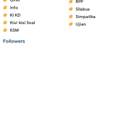
GPAI
RPP
Info
Silabus
KI KD
Simpatika
Kisi-kisi Soal
Ujian
KSM
Followers