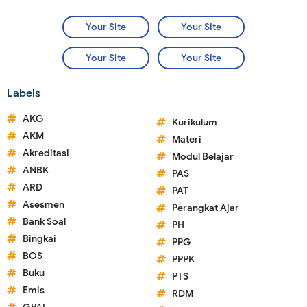
Your Site
Your Site
Your Site
Your Site
Labels
AKG
Kurikulum
AKM
Materi
Akreditasi
Modul Belajar
ANBK
PAS
ARD
PAT
Asesmen
Perangkat Ajar
Bank Soal
PH
Bingkai
PPG
BOS
PPPK
Buku
PTS
Emis
RDM