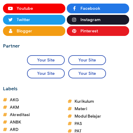
Youtube
Facebook
Twitter
Instagram
Blogger
Pinterest
Partner
Your Site
Your Site
Your Site
Your Site
Labels
AKG
Kurikulum
AKM
Materi
Akreditasi
Modul Belajar
ANBK
PAS
ARD
PAT