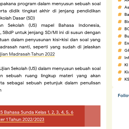
A
rupakana program dalam menyusun sebuah soal
A
ta didik tingkat akhir di jenjang pendidikan
Ba
ekolah Dasar (SD)
Bi
jian Sekolah (US) mapel Bahasa Indonesia,
B
K, SBdP untuk jenjang SD/MI ini di susun dengan
Bu
uan dalam penyusunan kisi-kisi dan soal yang
Em
drasah nanti, seperti yang sudah di jelaskan
G
 Ujian Madrasah Tahun 2022
In
KI
l Ujian Sekolah (US) dalam menyusun sebuah soal
Ki
an sebuah ruang lingkup materi yang akan
K
erta sebagai sebuah petunjuk dalam penulisan
h
Foll
AS Bahasa Sunda Kelas 1, 2, 3, 4, 5, 6
er 1 Tahun 2022/2023