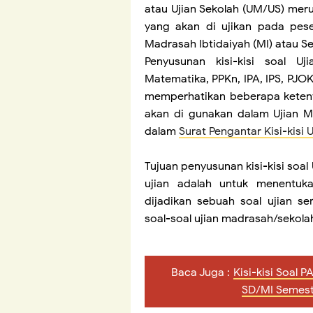
atau Ujian Sekolah (UM/US) me
yang akan di ujikan pada peser
Madrasah Ibtidaiyah (MI) atau S
Penyusunan kisi-kisi soal U
Matematika, PPKn, IPA, IPS, PJO
memperhatikan beberapa ketent
akan di gunakan dalam Ujian Ma
dalam
Surat Pengantar Kisi-kisi
Tujuan penyusunan kisi-kisi soa
ujian adalah untuk menentuk
dijadikan sebuah soal ujian s
soal-soal ujian madrasah/sekola
Baca Juga :
Kisi-kisi Soal P
SD/MI Semest