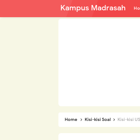
Kampus Madrasah
H
Home
Kisi-kisi Soal
Kisi-kisi 