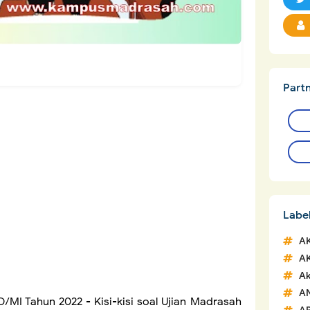
Part
Labe
A
A
Ak
A
D/MI Tahun 2022 -
Kisi-kisi soal Ujian Madrasah