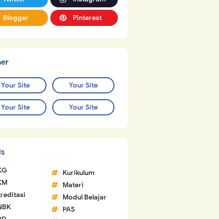
Blogger
Pinterest
ner
Your Site
Your Site
Your Site
Your Site
ls
KG
Kurikulum
KM
Materi
reditasi
Modul Belajar
NBK
PAS