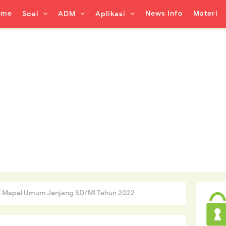
ome
News Info
Materi
Soal
ADM
Aplikasi
US Mapel Umum Jenjang SD/MI Tahun 2022