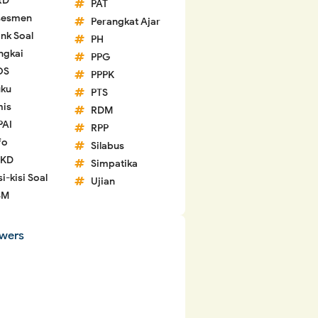
RD
PAT
sesmen
Perangkat Ajar
nk Soal
PH
ngkai
PPG
OS
PPPK
ku
PTS
is
RDM
PAI
RPP
fo
Silabus
 KD
Simpatika
si-kisi Soal
Ujian
SM
owers