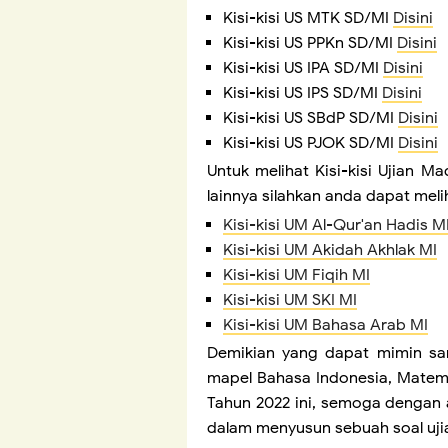
Kisi-kisi US MTK SD/MI
Disini
Kisi-kisi US PPKn SD/MI
Disini
Kisi-kisi US IPA SD/MI
Disini
Kisi-kisi US IPS SD/MI
Disini
Kisi-kisi US SBdP SD/MI
Disini
Kisi-kisi US PJOK SD/MI
Disini
Untuk melihat Kisi-kisi Ujian 
lainnya silahkan anda dapat meli
Kisi-kisi UM Al-Qur'an Hadis M
Kisi-kisi UM Akidah Akhlak MI
Kisi-kisi UM Fiqih MI
Kisi-kisi UM SKI MI
Kisi-kisi UM Bahasa Arab MI
Demikian yang dapat mimin sa
mapel Bahasa Indonesia, Matemat
Tahun 2022 ini, semoga dengan a
dalam menyusun sebuah soal uji