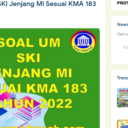
SKI Jenjang MI Sesuai KMA 183
News
Get no
Tren