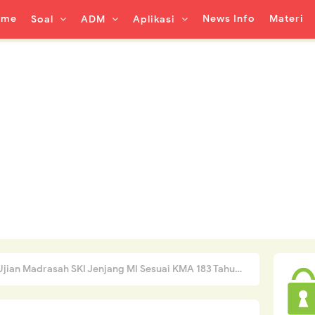
ome
News Info
Materi
Soal
ADM
Aplikasi
Ujian Madrasah SKI Jenjang MI Sesuai KMA 183 Tahun 2022