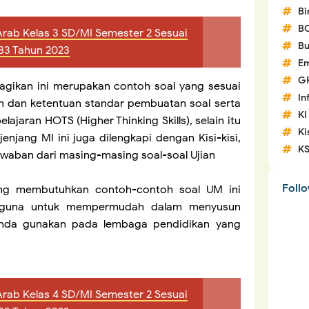
Bi
B
Arab Kelas 3 SD/MI Semester 2 Sesuai
Bu
83 Tahun 2023
Em
G
agikan ini merupakan contoh soal yang sesuai
In
n dan ketentuan standar pembuatan soal serta
KI
ajaran HOTS (Higher Thinking Skills), selain itu
Ki
enjang MI ini juga dilengkapi dengan Kisi-kisi,
K
awaban dari masing-masing soal-soal Ujian
Foll
ang membutuhkan contoh-contoh soal UM ini
 guna untuk mempermudah dalam menyusun
anda gunakan pada lembaga pendidikan yang
Arab Kelas 4 SD/MI Semester 2 Sesuai