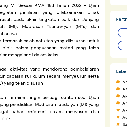
jang MI Sesuai KMA 183 Tahun 2022 - Ujian
giatan penilaian yang dilaksanakan pihak
Part
asah pada akhir tingkatan baik dari Jenjang
iyah (MI), Madrasah Tsanawiyah (MTs) dan
tahunnya
 termasuk salah satu tes yang dilakukan untuk
didik dalam penguasaan materi yang telah
ajar mengajar di dalam kelas
agai aktivitas yang mendorong pembelajaran
Labe
 capaian kurikulum secara menyeluruh serta
A
) yang telah disusun
A
Ak
an ini mimin ingin berbagi contoh soal Ujian
A
jang pendidikan Madrasah Ibtidaiyah (MI) yang
A
bagai bahan referensi dalam menyusun dan
A
didik
Ba