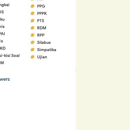
ngkai
PPG
OS
PPPK
ku
PTS
is
RDM
PAI
RPP
fo
Silabus
 KD
Simpatika
si-kisi Soal
Ujian
SM
owers