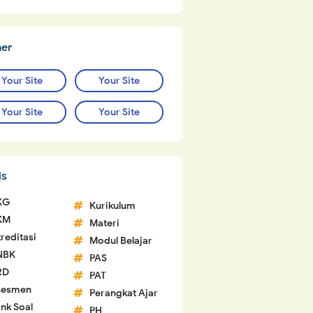
ner
Your Site
Your Site
Your Site
Your Site
ls
KG
Kurikulum
KM
Materi
reditasi
Modul Belajar
NBK
PAS
RD
PAT
sesmen
Perangkat Ajar
nk Soal
PH