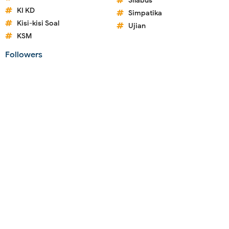
Silabus
KI KD
Simpatika
Kisi-kisi Soal
Ujian
KSM
Followers