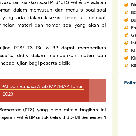
yusunan kisi-kisi soal PTS/UTS PAI & BP adalah
Bi
oman dalam menyusun dan menulis soal-soal
B
t yang ada dalam kisi-kisi tersebut memuat
Bu
rincian materi dan nomor soal yang akan di
Em
G
In
al ujian PTS/UTS PAI & BP dapat memberikan
KI
eserta didik dalam memberikan materi dan
Ki
dapi ujian bagi peserta didik.
K
Foll
el PAI Dan Bahasa Arab MA/MAK Tahun
2023
h Semester (PTS) yang akan mimin bagikan ini
lajaran PAI & BP untuk kelas 3 SD/MI Semester 1