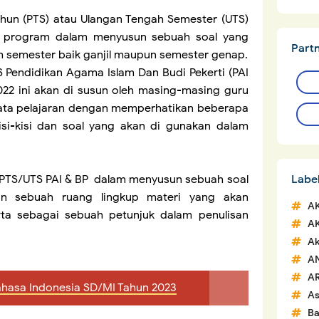
Tahun (PTS) atau Ulangan
Tengah Semester
(UTS)
 program dalam menyusun sebuah soal yang
Part
h semester baik ganjil maupun semester genap.
S Pendidikan Agama Islam Dan Budi Pekerti (PAI
022 ini akan di susun oleh masing-masing guru
mata pelajaran dengan memperhatikan beberapa
si-kisi dan soal yang akan di gunakan dalam
l PTS/UTS PAI & BP dalam menyusun sebuah soal
Labe
an sebuah ruang lingkup materi yang akan
A
erta sebagai sebuah petunjuk dalam penulisan
A
Ak
A
A
Bahasa Indonesia SD/MI Tahun 2023
A
Ba