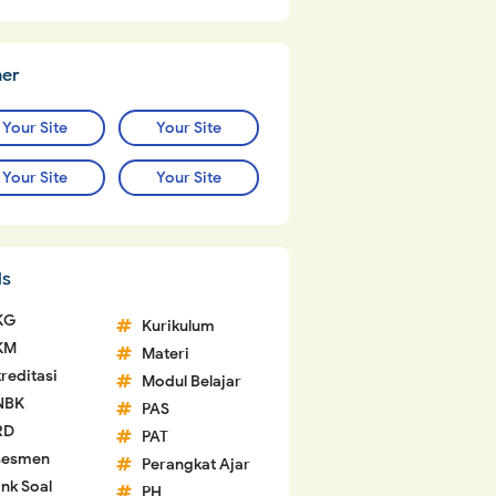
ner
Your Site
Your Site
Your Site
Your Site
ls
KG
Kurikulum
KM
Materi
reditasi
Modul Belajar
NBK
PAS
RD
PAT
sesmen
Perangkat Ajar
nk Soal
PH