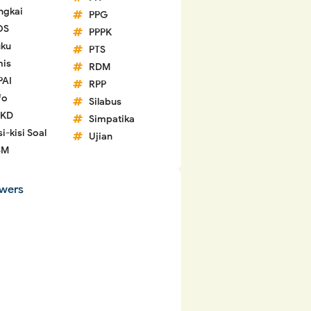
ngkai
PPG
OS
PPPK
ku
PTS
is
RDM
PAI
RPP
fo
Silabus
 KD
Simpatika
si-kisi Soal
Ujian
SM
owers