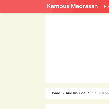
Kampus Madrasah
H
Home
Kisi-kisi Soal
Kisi-kisi Soal 