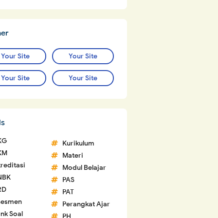
ner
Your Site
Your Site
Your Site
Your Site
ls
KG
Kurikulum
KM
Materi
reditasi
Modul Belajar
NBK
PAS
RD
PAT
sesmen
Perangkat Ajar
nk Soal
PH