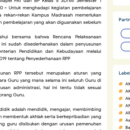
Mapel PAI dan BP Kelas 5 SD/MI Semester 1
020 - Untuk menghadapi kegiatan pembelajaran
ya rekan-rekan Kampus Madrasah memerlukan
Part
 pembelajaran yang akan diguanakan sebelum
tahui bersama bahwa Rencana Pelaksanaan
 ini sudah disederhanakan dalam penyusunan
terian Pendidikan dan Kebudayaan melalui
019 tentang Penyederhanaan RPP
Labe
sunan RPP tersebut merupakan aturan yang
ra Guru yang mana selama ini seluruh Guru di
A
san administrasi, hal ini tentu tidak sesuai
A
eorang Guru.
Ak
A
idik adalah mendidik, mengajar, membimbing
A
am membentuk akhlak serta berkepribadian yang
A
orang guru disibukan dengan urusan pemenuhan
Ba