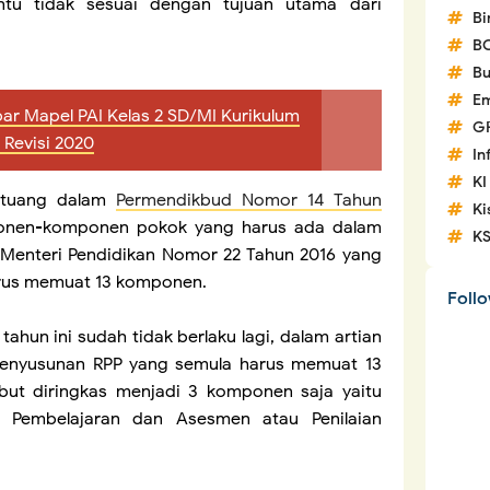
ntu tidak sesuai dengan tujuan utama dari
Bi
B
Bu
Em
ar Mapel PAI Kelas 2 SD/MI Kurikulum
G
 Revisi 2020
In
KI
ertuang dalam
Permendikbud Nomor 14 Tahun
Ki
onen-komponen pokok yang harus ada dalam
K
 Menteri Pendidikan Nomor 22 Tahun 2016 yang
rus memuat 13 komponen.
Foll
ahun ini sudah tidak berlaku lagi, dalam artian
nyusunan RPP yang semula harus memuat 13
but diringkas menjadi 3 komponen saja yaitu
n Pembelajaran dan Asesmen atau Penilaian