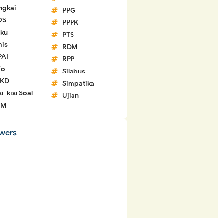
ngkai
PPG
OS
PPPK
ku
PTS
is
RDM
PAI
RPP
fo
Silabus
 KD
Simpatika
si-kisi Soal
Ujian
SM
owers