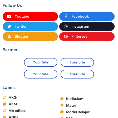
Follow Us
Youtube
Facebook
Twitter
Instagram
Blogger
Pinterest
Partner
Your Site
Your Site
Your Site
Your Site
Labels
AKG
Kurikulum
AKM
Materi
Akreditasi
Modul Belajar
ANBK