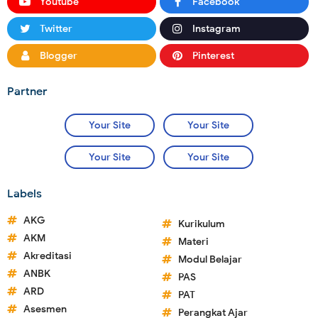
Youtube
Facebook
Twitter
Instagram
Blogger
Pinterest
Partner
Your Site
Your Site
Your Site
Your Site
Labels
AKG
Kurikulum
AKM
Materi
Akreditasi
Modul Belajar
ANBK
PAS
ARD
PAT
Asesmen
Perangkat Ajar