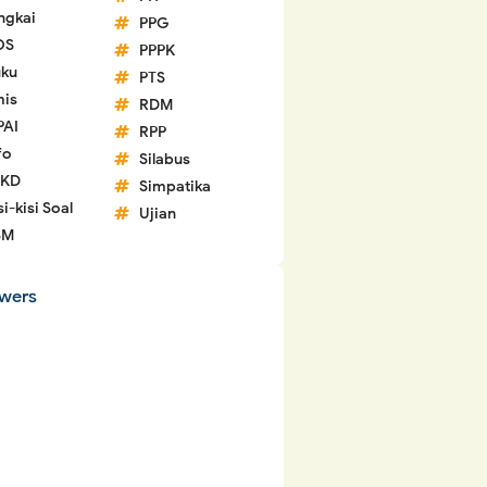
ngkai
PPG
OS
PPPK
ku
PTS
is
RDM
PAI
RPP
fo
Silabus
 KD
Simpatika
si-kisi Soal
Ujian
SM
owers