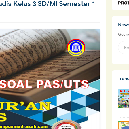
adis Kelas 3 SD/MI Semester 1
News
Get no
Tren