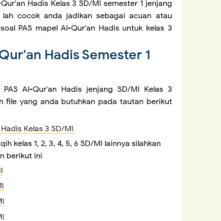
l-Qur'an Hadis Kelas 3 SD/MI semester 1 jenjang
t lah cocok anda jadikan sebagai acuan atau
oal PAS mapel Al-Qur'an Hadis untuk kelas 3
3
Qur'an Hadis Semester 1
PAS Al-Qur'an Hadis jenjang SD/MI Kelas 3
lih file yang anda butuhkan pada tautan berikut
 Hadis Kelas 3 SD/MI
 kelas 1, 2, 3, 4, 5, 6 SD/MI lainnya silahkan
 berikut ini
I
MI
MI
MI