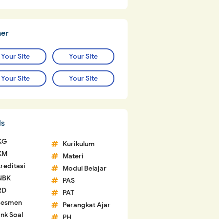
ner
Your Site
Your Site
Your Site
Your Site
ls
KG
Kurikulum
KM
Materi
reditasi
Modul Belajar
NBK
PAS
RD
PAT
sesmen
Perangkat Ajar
nk Soal
PH