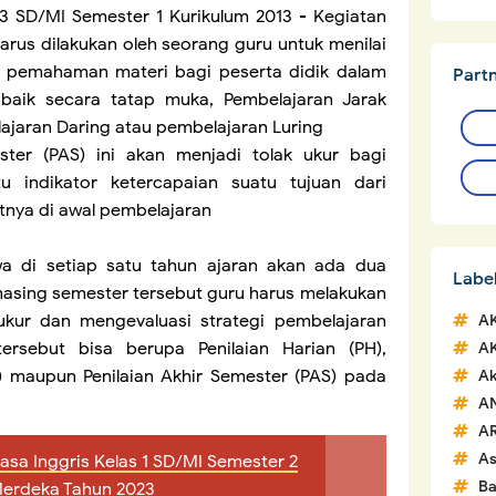
 3 SD/MI Semester 1 Kurikulum 2013 - Kegiatan
harus dilakukan oleh seorang guru untuk menilai
pemahaman materi bagi peserta didik dalam
Part
baik secara tatap muka, Pembelajaran Jarak
lajaran Daring atau pembelajaran Luring
ster (PAS) ini akan menjadi tolak ukur bagi
 indikator ketercapaian suatu tujuan dari
tnya di awal pembelajaran
wa di setiap satu tahun ajaran akan ada dua
Labe
asing semester tersebut guru harus melakukan
ukur dan mengevaluasi strategi pembelajaran
A
tersebut bisa berupa Penilaian Harian (PH),
A
) maupun Penilaian Akhir Semester (PAS) pada
Ak
A
A
A
asa Inggris Kelas 1 SD/MI Semester 2
Ba
Merdeka Tahun 2023