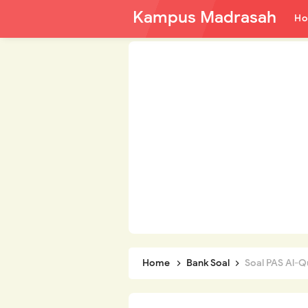
Kampus Madrasah
H
Home
Bank Soal
Soal PAS Al-Q